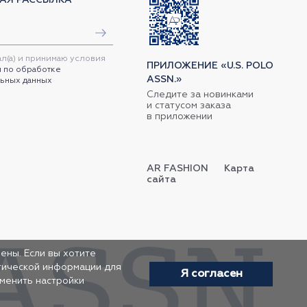
ал(а) и принимаю условия
ПРИЛОЖЕНИЕ «U.S. POLO
 по обработке
ASSN.»
ьных данных
Следите за новинками
и статусом заказа
в приложении
AR FASHION
Карта
сайта
ены. Если вы хотите
итической информации для
Я согласен
зменить настройки