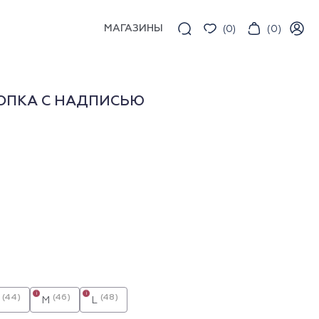
МАГАЗИНЫ
(
0
)
(
0
)
ОПКА С НАДПИСЬЮ
i
i
(44)
(46)
(48)
M
L