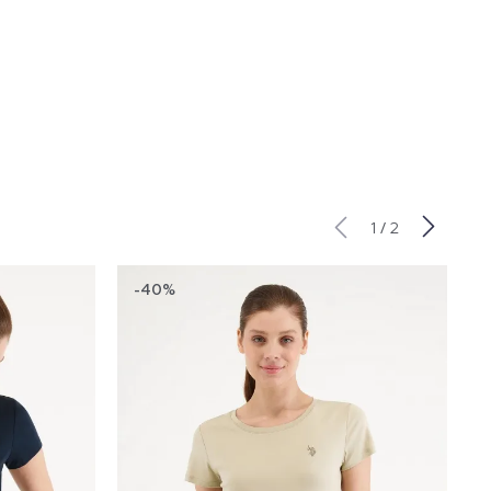
/
1
2
-40%