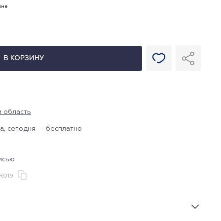
ине
В КОРЗИНУ
и область
а, сегодня — бесплатно
исью
R019