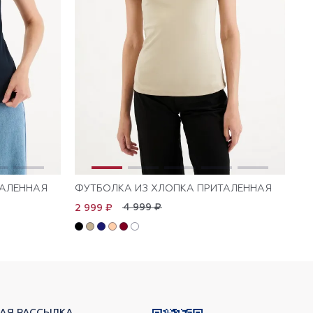
ТАЛЕННАЯ
ФУТБОЛКА ИЗ ХЛОПКА ПРИТАЛЕННАЯ
ФУ
4 999 ₽
2 999 ₽
1 
АЯ РАССЫЛКА