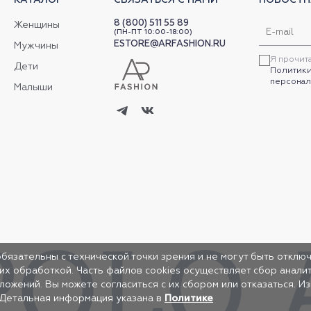
8 (800) 511 55 89
Женщины
(ПН-ПТ 10:00-18:00)
ESTORE@ARFASHION.RU
Мужчины
Я прочит
Дети
Политики
персонал
Малыши
обязательны с технической точки зрения и не могут быть отключ
 их обработкой. Часть файлов cookies осуществляет сбор анал
жений. Вы можете согласиться с их сбором или отказаться. И
 Детальная информация указана в
Политике