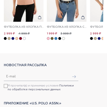
ФУТБОЛКА ИЗ ХЛОПКА ПРИТАЛЕННАЯ
ФУТБОЛКА ИЗ ХЛОПКА С ЛОГОТИПОМ
4 999 ₽
5 999 ₽
4
2 999 ₽
1 999 ₽
2 999 ₽
НОВОСТНАЯ РАССЫЛКА
Я прочитал(а) и принимаю условия
Политики
по обработке персональных данных
ПРИЛОЖЕНИЕ «U.S. POLO ASSN.»