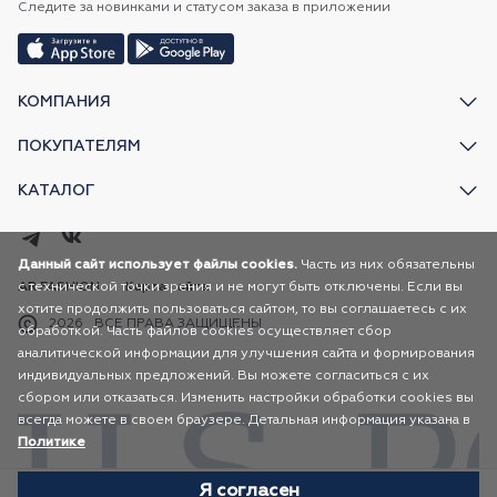
Следите за новинками и статусом заказа в приложении
КОМПАНИЯ
ПОКУПАТЕЛЯМ
КАТАЛОГ
Данный сайт использует файлы cookies.
Часть из них обязательны
с технической точки зрения и не могут быть отключены. Если вы
AR FASHION
Карта сайта
хотите продолжить пользоваться сайтом, то вы соглашаетесь с их
2026
ВСЕ ПРАВА ЗАЩИЩЕНЫ
обработкой. Часть файлов cookies осуществляет сбор
аналитической информации для улучшения сайта и формирования
индивидуальных предложений. Вы можете согласиться с их
сбором или отказаться. Изменить настройки обработки cookies вы
всегда можете в своем браузере. Детальная информация указана в
Политике
Я согласен