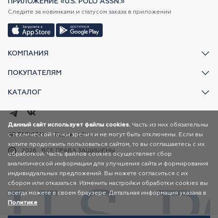
ПРИЛОЖЕНИЕ «U.S. POLO ASSN.»
Следите за новинками и статусом заказа в приложении
КОМПАНИЯ
ПОКУПАТЕЛЯМ
КАТАЛОГ
Данный сайт использует файлы cookies.
Часть из них обязательны
с технической точки зрения и не могут быть отключены. Если вы
AR FASHION
Карта сайта
хотите продолжить пользоваться сайтом, то вы соглашаетесь с их
2026
ВСЕ ПРАВА ЗАЩИЩЕНЫ
обработкой. Часть файлов cookies осуществляет сбор
аналитической информации для улучшения сайта и формирования
индивидуальных предложений. Вы можете согласиться с их
сбором или отказаться. Изменить настройки обработки cookies вы
всегда можете в своем браузере. Детальная информация указана в
Политике