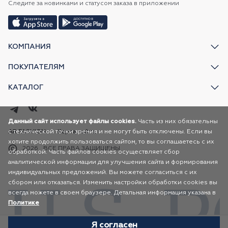
Следите за новинками и статусом заказа в приложении
КОМПАНИЯ
ПОКУПАТЕЛЯМ
КАТАЛОГ
Данный сайт использует файлы cookies.
Часть из них обязательны
с технической точки зрения и не могут быть отключены. Если вы
AR FASHION
Карта сайта
хотите продолжить пользоваться сайтом, то вы соглашаетесь с их
2026
ВСЕ ПРАВА ЗАЩИЩЕНЫ
обработкой. Часть файлов cookies осуществляет сбор
аналитической информации для улучшения сайта и формирования
индивидуальных предложений. Вы можете согласиться с их
сбором или отказаться. Изменить настройки обработки cookies вы
всегда можете в своем браузере. Детальная информация указана в
Политике
Я согласен