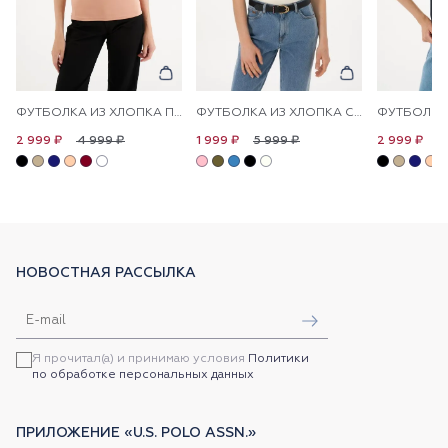
ФУТБОЛКА ИЗ ХЛОПКА ПРИТАЛЕННАЯ
ФУТБОЛКА ИЗ ХЛОПКА С ЛОГОТИПОМ
4 999 ₽
5 999 ₽
4
2 999 ₽
1 999 ₽
2 999 ₽
НОВОСТНАЯ РАССЫЛКА
Я прочитал(а) и принимаю условия
Политики
по обработке персональных данных
ПРИЛОЖЕНИЕ «U.S. POLO ASSN.»