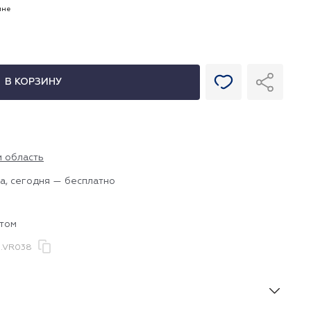
ине
В КОРЗИНУ
и область
а, сегодня — бесплатно
нтом
.VR038