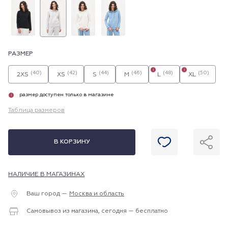
РАЗМЕР
i
i
(40)
(42)
(44)
(46)
(48)
(50)
2XS
XS
S
M
L
XL
размер доступен только в магазине
i
Таблица размеров
В КОРЗИНУ
НАЛИЧИЕ В МАГАЗИНАХ
Ваш город —
Москва и область
Самовывоз из магазина, сегодня — бесплатно