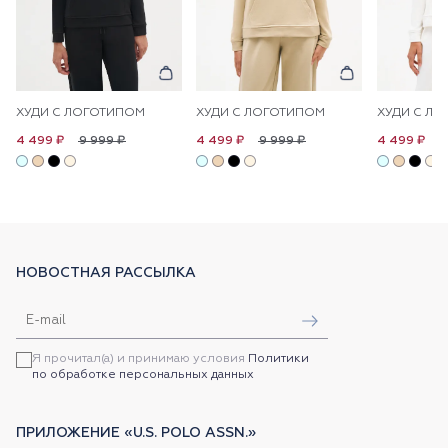
ХУДИ С ЛОГОТИПОМ
ХУДИ С ЛОГОТИПОМ
ХУДИ С Л
9 999 ₽
9 999 ₽
9
4 499 ₽
4 499 ₽
4 499 ₽
НОВОСТНАЯ РАССЫЛКА
Я прочитал(а) и принимаю условия
Политики
по обработке персональных данных
ПРИЛОЖЕНИЕ «U.S. POLO ASSN.»