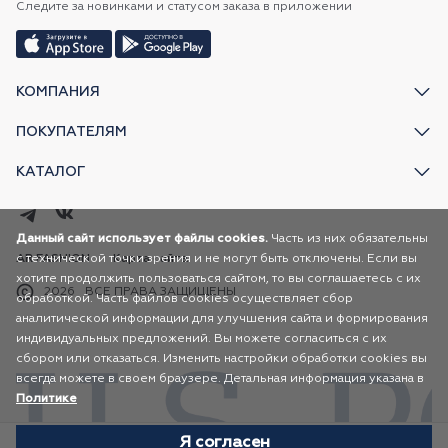
Следите за новинками и статусом заказа в приложении
КОМПАНИЯ
ПОКУПАТЕЛЯМ
КАТАЛОГ
Данный сайт использует файлы cookies.
Часть из них обязательны
с технической точки зрения и не могут быть отключены. Если вы
AR FASHION
Карта сайта
хотите продолжить пользоваться сайтом, то вы соглашаетесь с их
2026
ВСЕ ПРАВА ЗАЩИЩЕНЫ
обработкой. Часть файлов cookies осуществляет сбор
аналитической информации для улучшения сайта и формирования
индивидуальных предложений. Вы можете согласиться с их
сбором или отказаться. Изменить настройки обработки cookies вы
всегда можете в своем браузере. Детальная информация указана в
Политике
Я согласен