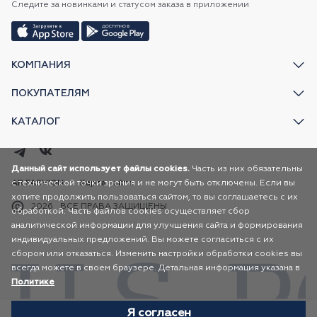
Следите за новинками и статусом заказа в приложении
КОМПАНИЯ
ПОКУПАТЕЛЯМ
КАТАЛОГ
Данный сайт использует файлы cookies.
Часть из них обязательны
с технической точки зрения и не могут быть отключены. Если вы
AR FASHION
Карта сайта
хотите продолжить пользоваться сайтом, то вы соглашаетесь с их
2026
ВСЕ ПРАВА ЗАЩИЩЕНЫ
обработкой. Часть файлов cookies осуществляет сбор
аналитической информации для улучшения сайта и формирования
индивидуальных предложений. Вы можете согласиться с их
сбором или отказаться. Изменить настройки обработки cookies вы
всегда можете в своем браузере. Детальная информация указана в
Политике
Я согласен