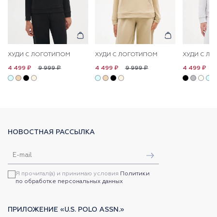
ХУДИ С ЛОГОТИПОМ
ХУДИ С ЛОГОТИПОМ
ХУДИ С Л
9 999 ₽
9 999 ₽
9
4 499 ₽
4 499 ₽
4 499 ₽
НОВОСТНАЯ РАССЫЛКА
Я прочитал(а) и принимаю условия
Политики
по обработке персональных данных
ПРИЛОЖЕНИЕ «U.S. POLO ASSN.»