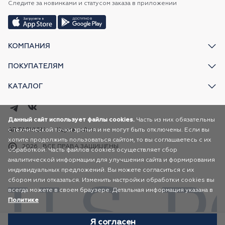
Следите за новинками и статусом заказа в приложении
КОМПАНИЯ
ПОКУПАТЕЛЯМ
КАТАЛОГ
Данный сайт использует файлы cookies.
Часть из них обязательны
с технической точки зрения и не могут быть отключены. Если вы
AR FASHION
Карта сайта
хотите продолжить пользоваться сайтом, то вы соглашаетесь с их
2026
ВСЕ ПРАВА ЗАЩИЩЕНЫ
обработкой. Часть файлов cookies осуществляет сбор
аналитической информации для улучшения сайта и формирования
индивидуальных предложений. Вы можете согласиться с их
сбором или отказаться. Изменить настройки обработки cookies вы
всегда можете в своем браузере. Детальная информация указана в
Политике
Я согласен