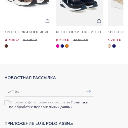
КРОССОВКИ КОМБИНИРОВАННЫЕ
КРОССОВКИ ТЕКСТИЛЬНЫЕ КОМБИНИРОВАННЫЕ
9 400 ₽
12 999 ₽
1
4 700 ₽
6 299 ₽
5 700 ₽
НОВОСТНАЯ РАССЫЛКА
Я прочитал(а) и принимаю условия
Политики
по обработке персональных данных
ПРИЛОЖЕНИЕ «U.S. POLO ASSN.»