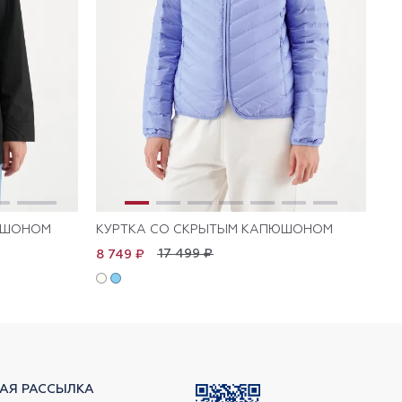
ЮШОНОМ
КУРТКА СО СКРЫТЫМ КАПЮШОНОМ
КУ
17 499 ₽
8 749 ₽
8 
АЯ РАССЫЛКА