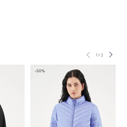
/
1
2
-50%