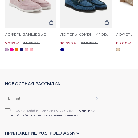
ЛОФЕРЫ ЗАМШЕВЫЕ
ЛОФЕРЫ КОМБИНИРОВАННЫЕ
14 999 ₽
21 900 ₽
1
5 299 ₽
10 950 ₽
8 200 ₽
НОВОСТНАЯ РАССЫЛКА
Я прочитал(а) и принимаю условия
Политики
по обработке персональных данных
ПРИЛОЖЕНИЕ «U.S. POLO ASSN.»