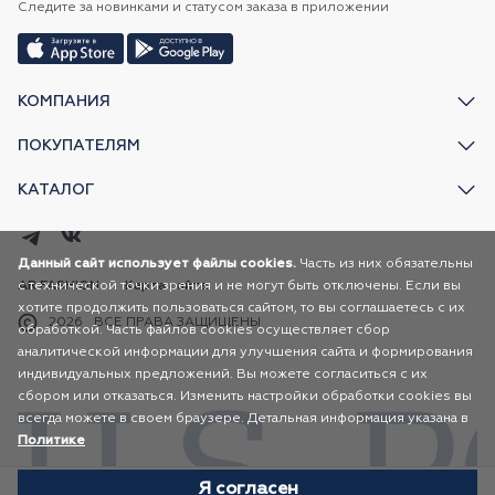
Следите за новинками и статусом заказа в приложении
КОМПАНИЯ
ПОКУПАТЕЛЯМ
КАТАЛОГ
Данный сайт использует файлы cookies.
Часть из них обязательны
с технической точки зрения и не могут быть отключены. Если вы
AR FASHION
Карта сайта
хотите продолжить пользоваться сайтом, то вы соглашаетесь с их
2026
ВСЕ ПРАВА ЗАЩИЩЕНЫ
обработкой. Часть файлов cookies осуществляет сбор
аналитической информации для улучшения сайта и формирования
индивидуальных предложений. Вы можете согласиться с их
сбором или отказаться. Изменить настройки обработки cookies вы
всегда можете в своем браузере. Детальная информация указана в
Политике
Я согласен