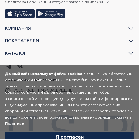
Следите за новинками и статусом заказа в приложении
КОМПАНИЯ
ПОКУПАТЕЛЯМ
КАТАЛОГ
Данный сайт использует файлы cookies.
Часть из них обязательны
с технической точки зрения и не могут быть отключены. Если вы
AR FASHION
Карта сайта
хотите продолжить пользоваться сайтом, то вы соглашаетесь с их
2026
ВСЕ ПРАВА ЗАЩИЩЕНЫ
обработкой. Часть файлов cookies осуществляет сбор
аналитической информации для улучшения сайта и формирования
индивидуальных предложений. Вы можете согласиться с их
сбором или отказаться. Изменить настройки обработки cookies вы
всегда можете в своем браузере. Детальная информация указана в
Политике
Я согласен