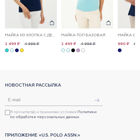
МАЙКА ИЗ ХЛОПКА С ДЕКОРАТИВНЫМИ ПУГОВИЦАМИ
МАЙКА-ТОП БАЗОВАЯ
4 999 ₽
4 999 ₽
6 
2 499 ₽
2 499 ₽
960 ₽
НОВОСТНАЯ РАССЫЛКА
Я прочитал(а) и принимаю условия
Политики
по обработке персональных данных
ПРИЛОЖЕНИЕ «U.S. POLO ASSN.»