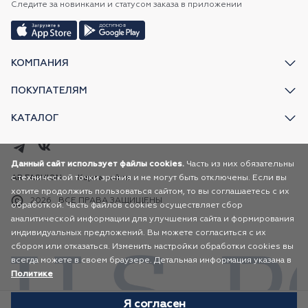
Следите за новинками и статусом заказа в приложении
КОМПАНИЯ
ПОКУПАТЕЛЯМ
КАТАЛОГ
Данный сайт использует файлы cookies.
Часть из них обязательны
с технической точки зрения и не могут быть отключены. Если вы
AR FASHION
Карта сайта
хотите продолжить пользоваться сайтом, то вы соглашаетесь с их
2026
ВСЕ ПРАВА ЗАЩИЩЕНЫ
обработкой. Часть файлов cookies осуществляет сбор
аналитической информации для улучшения сайта и формирования
индивидуальных предложений. Вы можете согласиться с их
сбором или отказаться. Изменить настройки обработки cookies вы
всегда можете в своем браузере. Детальная информация указана в
Политике
Я согласен