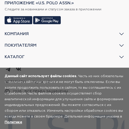
ПРИЛОЖЕНИЕ «U.S. POLO ASSN.»
Следите за новинками и статусом заказа в приложении
КОМПАНИЯ
ПОКУПАТЕЛЯМ
КАТАЛОГ
Данный сайт использует файлы cookies.
Часть из них обязательны
с технической точки зрения и не могут быть отключены. Если вы
AR FASHION
Карта сайта
хотите продолжить пользоваться сайтом, то вы соглашаетесь с их
2026
ВСЕ ПРАВА ЗАЩИЩЕНЫ
обработкой. Часть файлов cookies осуществляет сбор
аналитической информации для улучшения сайта и формирования
индивидуальных предложений. Вы можете согласиться с их
сбором или отказаться. Изменить настройки обработки cookies вы
всегда можете в своем браузере. Детальная информация указана в
Политике