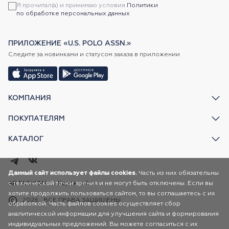
Я прочитал(а) и принимаю условия
Политики
по обработке персональных данных
ПРИЛОЖЕНИЕ «U.S. POLO ASSN.»
Следите за новинками и статусом заказа в приложении
КОМПАНИЯ
ПОКУПАТЕЛЯМ
КАТАЛОГ
Данный сайт использует файлы cookies.
Часть из них обязательны
с технической точки зрения и не могут быть отключены. Если вы
AR FASHION
Карта сайта
хотите продолжить пользоваться сайтом, то вы соглашаетесь с их
2026
ВСЕ ПРАВА ЗАЩИЩЕНЫ
обработкой. Часть файлов cookies осуществляет сбор
аналитической информации для улучшения сайта и формирования
индивидуальных предложений. Вы можете согласиться с их