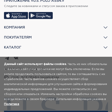
ПРИЛОЖЕНИЕ «U.S. POLO ASSN.»
Следите за новинками и статусом заказа в приложении
КОМПАНИЯ
ПОКУПАТЕЛЯМ
КАТАЛОГ
Данный сайт использует файлы cookies.
Часть из них обязательны
с технической точки зрения и не могут быть отключены. Если вы
AR FASHION
Карта сайта
хотите продолжить пользоваться сайтом, то вы соглашаетесь с их
2026
ВСЕ ПРАВА ЗАЩИЩЕНЫ
обработкой. Часть файлов cookies осуществляет сбор
аналитической информации для улучшения сайта и формирования
индивидуальных предложений. Вы можете согласиться с их
сбором или отказаться. Изменить настройки обработки cookies вы
всегда можете в своем браузере. Детальная информация указана в
Политике