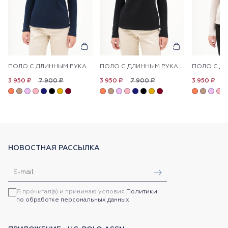
ПОЛО С ДЛИННЫМ РУКАВОМ ИЗ ХЛОПКА
ПОЛО С ДЛИННЫМ РУКАВОМ ИЗ ХЛОПКА
7 900 ₽
7 900 ₽
7
3 950 ₽
3 950 ₽
3 950 ₽
НОВОСТНАЯ РАССЫЛКА
Я прочитал(а) и принимаю условия
Политики
по обработке персональных данных