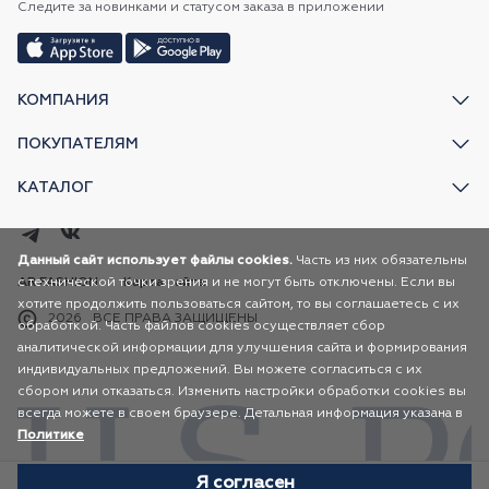
Следите за новинками и статусом заказа в приложении
КОМПАНИЯ
ПОКУПАТЕЛЯМ
КАТАЛОГ
Данный сайт использует файлы cookies.
Часть из них обязательны
с технической точки зрения и не могут быть отключены. Если вы
AR FASHION
Карта сайта
хотите продолжить пользоваться сайтом, то вы соглашаетесь с их
2026
ВСЕ ПРАВА ЗАЩИЩЕНЫ
обработкой. Часть файлов cookies осуществляет сбор
аналитической информации для улучшения сайта и формирования
индивидуальных предложений. Вы можете согласиться с их
сбором или отказаться. Изменить настройки обработки cookies вы
всегда можете в своем браузере. Детальная информация указана в
Политике
Я согласен