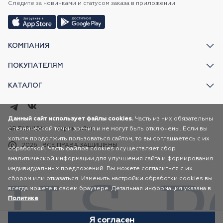
Следите за новинками и статусом заказа в приложении
КОМПАНИЯ
ПОКУПАТЕЛЯМ
КАТАЛОГ
Данный сайт использует файлы cookies.
Часть из них обязательны
с технической точки зрения и не могут быть отключены. Если вы
AR FASHION
Карта сайта
хотите продолжить пользоваться сайтом, то вы соглашаетесь с их
2026
ВСЕ ПРАВА ЗАЩИЩЕНЫ
обработкой. Часть файлов cookies осуществляет сбор
аналитической информации для улучшения сайта и формирования
индивидуальных предложений. Вы можете согласиться с их
сбором или отказаться. Изменить настройки обработки cookies вы
всегда можете в своем браузере. Детальная информация указана в
Политике
Я согласен