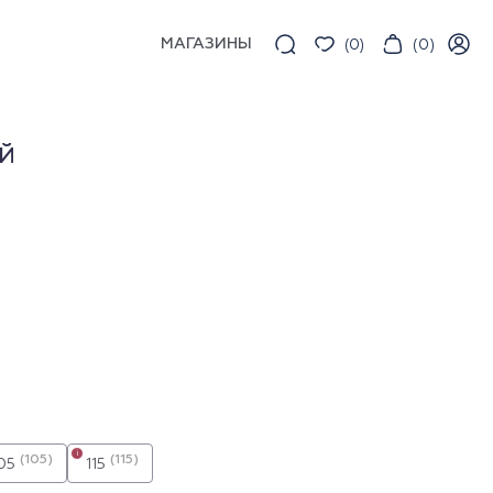
МАГАЗИНЫ
(
0
)
(
0
)
Й
i
(105)
(115)
05
115