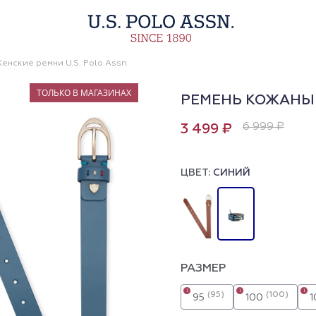
енские ремни U.S. Polo Assn.
ТОЛЬКО В МАГАЗИНАХ
РЕМЕНЬ КОЖАНЫ
6 999 ₽
3 499 ₽
ЦВЕТ:
СИНИЙ
РАЗМЕР
i
i
i
(95)
(100)
95
100
1