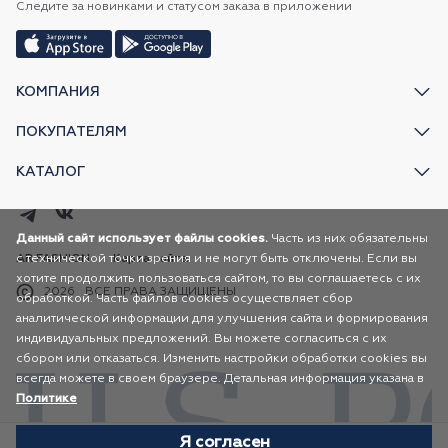
Следите за новинками и статусом заказа в приложении
КОМПАНИЯ
ПОКУПАТЕЛЯМ
КАТАЛОГ
Данный сайт использует файлы cookies.
Часть из них обязательны
с технической точки зрения и не могут быть отключены. Если вы
AR FASHION
Карта сайта
хотите продолжить пользоваться сайтом, то вы соглашаетесь с их
2026
ВСЕ ПРАВА ЗАЩИЩЕНЫ
обработкой. Часть файлов cookies осуществляет сбор
аналитической информации для улучшения сайта и формирования
индивидуальных предложений. Вы можете согласиться с их
сбором или отказаться. Изменить настройки обработки cookies вы
всегда можете в своем браузере. Детальная информация указана в
Политике
Я согласен