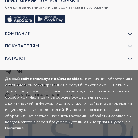
ПРИЛОЖЕНИЕ «U.S. POLO ASSN.»
Следите за новинками и статусом заказа в приложении
КОМПАНИЯ
ПОКУПАТЕЛЯМ
КАТАЛОГ
Данный сайт использует файлы cookies.
Часть из них обязательны
с технической точки зрения и не могут быть отключены. Если вы
AR FASHION
Карта сайта
хотите продолжить пользоваться сайтом, то вы соглашаетесь с их
2026
ВСЕ ПРАВА ЗАЩИЩЕНЫ
обработкой. Часть файлов cookies осуществляет сбор
аналитической информации для улучшения сайта и формирования
индивидуальных предложений. Вы можете согласиться с их
сбором или отказаться. Изменить настройки обработки cookies вы
всегда можете в своем браузере. Детальная информация указана в
Политике