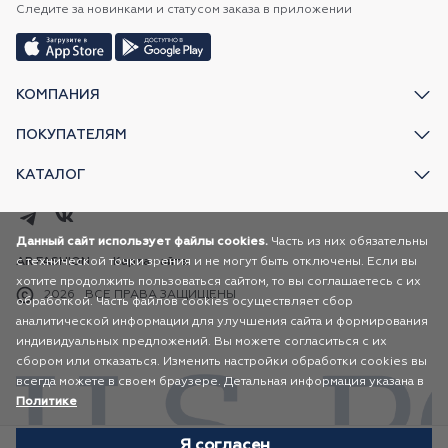
Следите за новинками и статусом заказа в приложении
КОМПАНИЯ
ПОКУПАТЕЛЯМ
КАТАЛОГ
Данный сайт использует файлы cookies.
Часть из них обязательны
с технической точки зрения и не могут быть отключены. Если вы
AR FASHION
Карта сайта
хотите продолжить пользоваться сайтом, то вы соглашаетесь с их
2026
ВСЕ ПРАВА ЗАЩИЩЕНЫ
обработкой. Часть файлов cookies осуществляет сбор
аналитической информации для улучшения сайта и формирования
индивидуальных предложений. Вы можете согласиться с их
сбором или отказаться. Изменить настройки обработки cookies вы
всегда можете в своем браузере. Детальная информация указана в
Политике
Я согласен