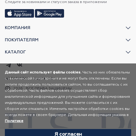
Следите за новинками и статусом заказа в приложении
КОМПАНИЯ
ПОКУПАТЕЛЯМ
КАТАЛОГ
Данный сайт использует файлы cookies.
Часть из них обязательны
с технической точки зрения и не могут быть отключены. Если вы
AR FASHION
Карта сайта
хотите продолжить пользоваться сайтом, то вы соглашаетесь с их
2026
ВСЕ ПРАВА ЗАЩИЩЕНЫ
обработкой. Часть файлов cookies осуществляет сбор
аналитической информации для улучшения сайта и формирования
индивидуальных предложений. Вы можете согласиться с их
сбором или отказаться. Изменить настройки обработки cookies вы
всегда можете в своем браузере. Детальная информация указана в
Политике
Я согласен