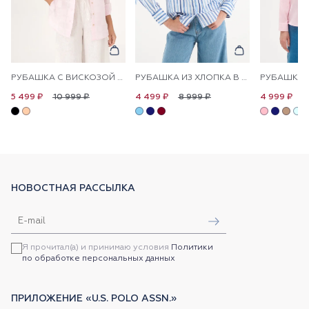
РУБАШКА С ВИСКОЗОЙ СВОБОДНАЯ
РУБАШКА ИЗ ХЛОПКА В ПОЛОСКУ ПРЯМАЯ
10 999 ₽
8 999 ₽
1
5 499 ₽
4 499 ₽
4 999 ₽
НОВОСТНАЯ РАССЫЛКА
Я прочитал(а) и принимаю условия
Политики
по обработке персональных данных
ПРИЛОЖЕНИЕ «U.S. POLO ASSN.»