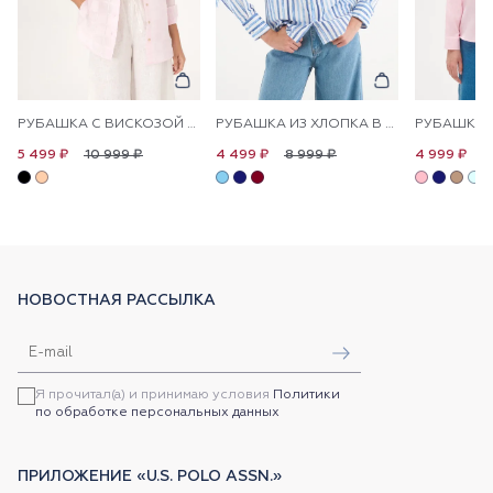
РУБАШКА С ВИСКОЗОЙ СВОБОДНАЯ
РУБАШКА ИЗ ХЛОПКА В ПОЛОСКУ ПРЯМАЯ
10 999 ₽
8 999 ₽
1
5 499 ₽
4 499 ₽
4 999 ₽
НОВОСТНАЯ РАССЫЛКА
Я прочитал(а) и принимаю условия
Политики
по обработке персональных данных
ПРИЛОЖЕНИЕ «U.S. POLO ASSN.»