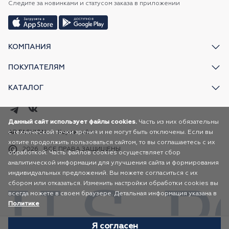
Следите за новинками и статусом заказа в приложении
КОМПАНИЯ
ПОКУПАТЕЛЯМ
КАТАЛОГ
Данный сайт использует файлы cookies.
Часть из них обязательны
с технической точки зрения и не могут быть отключены. Если вы
AR FASHION
Карта сайта
хотите продолжить пользоваться сайтом, то вы соглашаетесь с их
2026
ВСЕ ПРАВА ЗАЩИЩЕНЫ
обработкой. Часть файлов cookies осуществляет сбор
аналитической информации для улучшения сайта и формирования
индивидуальных предложений. Вы можете согласиться с их
сбором или отказаться. Изменить настройки обработки cookies вы
всегда можете в своем браузере. Детальная информация указана в
Политике
Я согласен