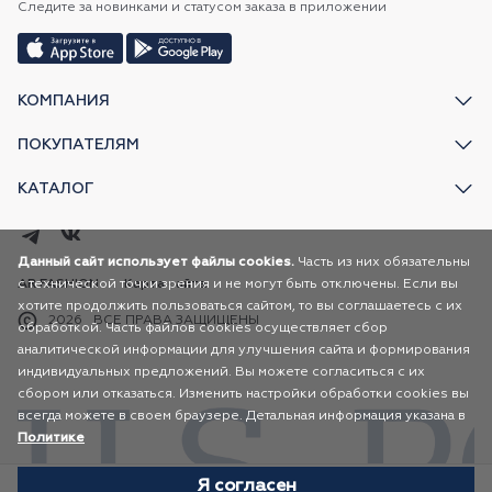
Следите за новинками и статусом заказа в приложении
КОМПАНИЯ
ПОКУПАТЕЛЯМ
КАТАЛОГ
Данный сайт использует файлы cookies.
Часть из них обязательны
с технической точки зрения и не могут быть отключены. Если вы
AR FASHION
Карта сайта
хотите продолжить пользоваться сайтом, то вы соглашаетесь с их
2026
ВСЕ ПРАВА ЗАЩИЩЕНЫ
обработкой. Часть файлов cookies осуществляет сбор
аналитической информации для улучшения сайта и формирования
индивидуальных предложений. Вы можете согласиться с их
сбором или отказаться. Изменить настройки обработки cookies вы
всегда можете в своем браузере. Детальная информация указана в
Политике
Я согласен