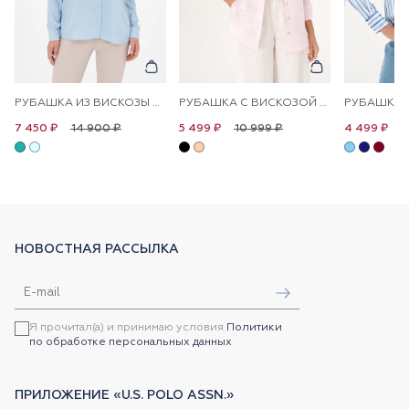
РУБАШКА ИЗ ВИСКОЗЫ ПРЯМОГО КРОЯ
РУБАШКА С ВИСКОЗОЙ СВОБОДНАЯ
14 900 ₽
10 999 ₽
8
7 450 ₽
5 499 ₽
4 499 ₽
НОВОСТНАЯ РАССЫЛКА
Я прочитал(а) и принимаю условия
Политики
по обработке персональных данных
ПРИЛОЖЕНИЕ «U.S. POLO ASSN.»