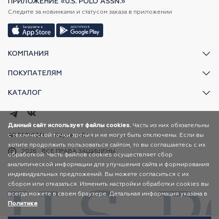
ПРИЛОЖЕНИЕ «U.S. POLO ASSN.»
Следите за новинками и статусом заказа в приложении
КОМПАНИЯ
ПОКУПАТЕЛЯМ
КАТАЛОГ
Данный сайт использует файлы cookies.
Часть из них обязательны
с технической точки зрения и не могут быть отключены. Если вы
AR FASHION
Карта сайта
хотите продолжить пользоваться сайтом, то вы соглашаетесь с их
2026
ВСЕ ПРАВА ЗАЩИЩЕНЫ
обработкой. Часть файлов cookies осуществляет сбор
аналитической информации для улучшения сайта и формирования
индивидуальных предложений. Вы можете согласиться с их
сбором или отказаться. Изменить настройки обработки cookies вы
всегда можете в своем браузере. Детальная информация указана в
Политике