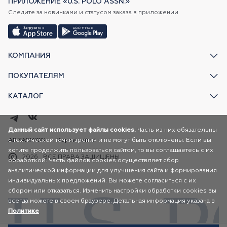
ПРИЛОЖЕНИЕ «U.S. POLO ASSN.»
Следите за новинками и статусом заказа в приложении
КОМПАНИЯ
ПОКУПАТЕЛЯМ
КАТАЛОГ
Данный сайт использует файлы cookies.
Часть из них обязательны
с технической точки зрения и не могут быть отключены. Если вы
AR FASHION
Карта сайта
хотите продолжить пользоваться сайтом, то вы соглашаетесь с их
2026
ВСЕ ПРАВА ЗАЩИЩЕНЫ
обработкой. Часть файлов cookies осуществляет сбор
аналитической информации для улучшения сайта и формирования
индивидуальных предложений. Вы можете согласиться с их
сбором или отказаться. Изменить настройки обработки cookies вы
всегда можете в своем браузере. Детальная информация указана в
Политике