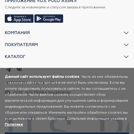
ПРИЛОЖЕНИЕ «U.S. POLO ASSN.»
Следите за новинками и статусом заказа в приложении
КОМПАНИЯ
ПОКУПАТЕЛЯМ
КАТАЛОГ
Данный сайт использует файлы cookies.
Часть из них обязательны
с технической точки зрения и не могут быть отключены. Если вы
AR FASHION
Карта сайта
хотите продолжить пользоваться сайтом, то вы соглашаетесь с их
2026
ВСЕ ПРАВА ЗАЩИЩЕНЫ
обработкой. Часть файлов cookies осуществляет сбор
аналитической информации для улучшения сайта и формирования
индивидуальных предложений. Вы можете согласиться с их
сбором или отказаться. Изменить настройки обработки cookies вы
всегда можете в своем браузере. Детальная информация указана в
Политике