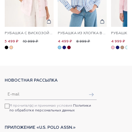
РУБАШКА С ВИСКОЗОЙ СВОБОДНАЯ
РУБАШКА ИЗ ХЛОПКА В ПОЛОСКУ ПРЯМАЯ
10 999 ₽
8 999 ₽
1
5 499 ₽
4 499 ₽
4 999 ₽
НОВОСТНАЯ РАССЫЛКА
Я прочитал(а) и принимаю условия
Политики
по обработке персональных данных
ПРИЛОЖЕНИЕ «U.S. POLO ASSN.»