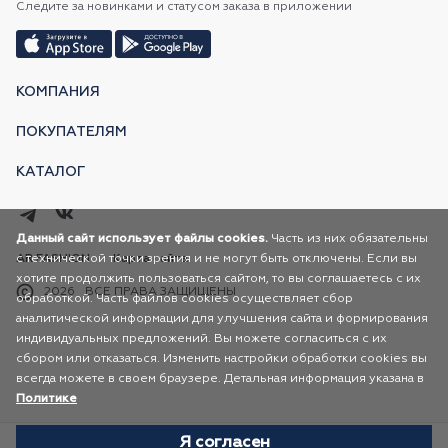
Следите за новинками и статусом заказа в приложении
КОМПАНИЯ
ПОКУПАТЕЛЯМ
КАТАЛОГ
Данный сайт использует файлы cookies.
Часть из них обязательны
с технической точки зрения и не могут быть отключены. Если вы
AR FASHION
Карта сайта
хотите продолжить пользоваться сайтом, то вы соглашаетесь с их
2026
ВСЕ ПРАВА ЗАЩИЩЕНЫ
обработкой. Часть файлов cookies осуществляет сбор
аналитической информации для улучшения сайта и формирования
индивидуальных предложений. Вы можете согласиться с их
сбором или отказаться. Изменить настройки обработки cookies вы
всегда можете в своем браузере. Детальная информация указана в
Политике
Я согласен