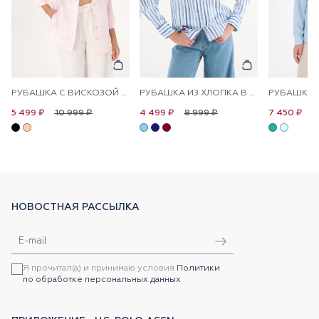
РУБАШКА С ВИСКОЗОЙ СВОБОДНАЯ
РУБАШКА ИЗ ХЛОПКА В ПОЛОСКУ ПРЯМАЯ
10 999 ₽
8 999 ₽
1
5 499 ₽
4 499 ₽
7 450 ₽
НОВОСТНАЯ РАССЫЛКА
Я прочитал(а) и принимаю условия
Политики
по обработке персональных данных