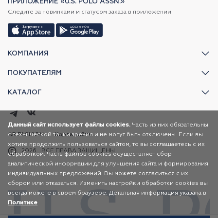
ПРИЛОЖЕНИЕ «U.S. POLO ASSN.»
Следите за новинками и статусом заказа в приложении
КОМПАНИЯ
ПОКУПАТЕЛЯМ
КАТАЛОГ
Данный сайт использует файлы cookies.
Часть из них обязательны
с технической точки зрения и не могут быть отключены. Если вы
AR FASHION
Карта сайта
хотите продолжить пользоваться сайтом, то вы соглашаетесь с их
2026
ВСЕ ПРАВА ЗАЩИЩЕНЫ
обработкой. Часть файлов cookies осуществляет сбор
аналитической информации для улучшения сайта и формирования
индивидуальных предложений. Вы можете согласиться с их
сбором или отказаться. Изменить настройки обработки cookies вы
всегда можете в своем браузере. Детальная информация указана в
Политике