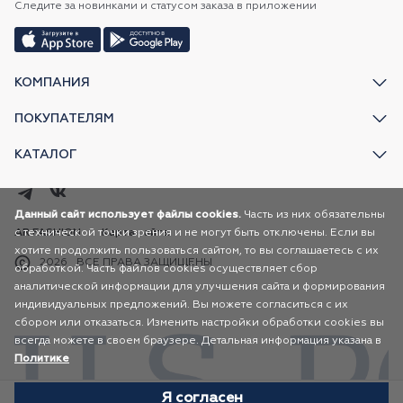
Следите за новинками и статусом заказа в приложении
КОМПАНИЯ
ПОКУПАТЕЛЯМ
КАТАЛОГ
Данный сайт использует файлы cookies.
Часть из них обязательны
с технической точки зрения и не могут быть отключены. Если вы
AR FASHION
Карта сайта
хотите продолжить пользоваться сайтом, то вы соглашаетесь с их
2026
ВСЕ ПРАВА ЗАЩИЩЕНЫ
обработкой. Часть файлов cookies осуществляет сбор
аналитической информации для улучшения сайта и формирования
индивидуальных предложений. Вы можете согласиться с их
сбором или отказаться. Изменить настройки обработки cookies вы
всегда можете в своем браузере. Детальная информация указана в
Политике
Я согласен