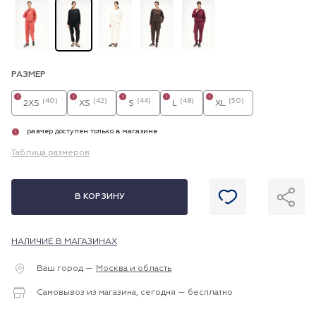
РАЗМЕР
i
i
i
i
i
(40)
(42)
(44)
(48)
(50)
2XS
XS
S
L
XL
размер доступен только в магазине
i
Таблица размеров
В КОРЗИНУ
НАЛИЧИЕ В МАГАЗИНАХ
Ваш город —
Москва и область
Самовывоз из магазина, сегодня — бесплатно