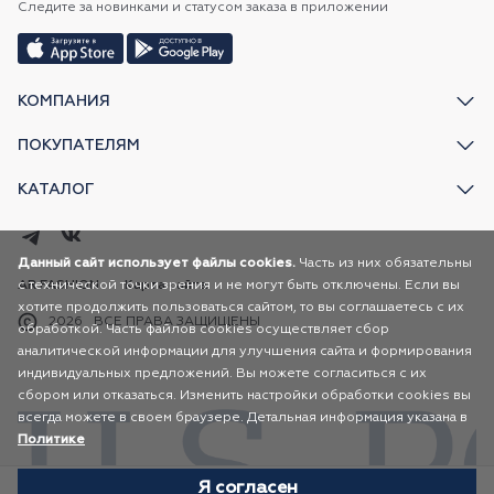
Следите за новинками и статусом заказа в приложении
КОМПАНИЯ
ПОКУПАТЕЛЯМ
КАТАЛОГ
Данный сайт использует файлы cookies.
Часть из них обязательны
с технической точки зрения и не могут быть отключены. Если вы
AR FASHION
Карта сайта
хотите продолжить пользоваться сайтом, то вы соглашаетесь с их
2026
ВСЕ ПРАВА ЗАЩИЩЕНЫ
обработкой. Часть файлов cookies осуществляет сбор
аналитической информации для улучшения сайта и формирования
индивидуальных предложений. Вы можете согласиться с их
сбором или отказаться. Изменить настройки обработки cookies вы
всегда можете в своем браузере. Детальная информация указана в
Политике
Я согласен