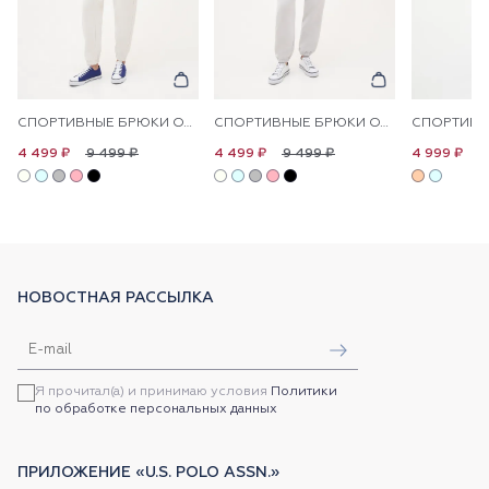
СПОРТИВНЫЕ БРЮКИ ОДНОТОННЫЕ
СПОРТИВНЫЕ БРЮКИ ОДНОТОННЫЕ
9 499 ₽
9 499 ₽
1
4 499 ₽
4 499 ₽
4 999 ₽
НОВОСТНАЯ РАССЫЛКА
Я прочитал(а) и принимаю условия
Политики
по обработке персональных данных
ПРИЛОЖЕНИЕ «U.S. POLO ASSN.»