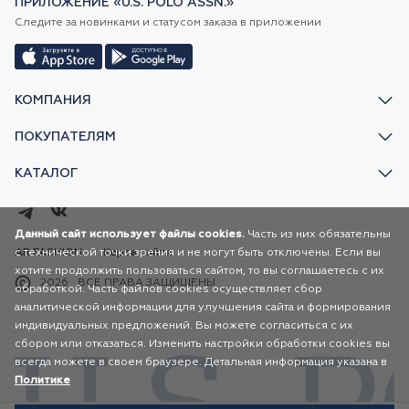
ПРИЛОЖЕНИЕ «U.S. POLO ASSN.»
Следите за новинками и статусом заказа в приложении
КОМПАНИЯ
ПОКУПАТЕЛЯМ
КАТАЛОГ
Данный сайт использует файлы cookies.
Часть из них обязательны
с технической точки зрения и не могут быть отключены. Если вы
AR FASHION
Карта сайта
хотите продолжить пользоваться сайтом, то вы соглашаетесь с их
2026
ВСЕ ПРАВА ЗАЩИЩЕНЫ
обработкой. Часть файлов cookies осуществляет сбор
аналитической информации для улучшения сайта и формирования
индивидуальных предложений. Вы можете согласиться с их
сбором или отказаться. Изменить настройки обработки cookies вы
всегда можете в своем браузере. Детальная информация указана в
Политике