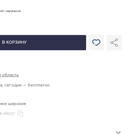
рнет-магазине
В КОРЗИНУ
и область
а, сегодня — бесплатно
нке широкие
E.VR037