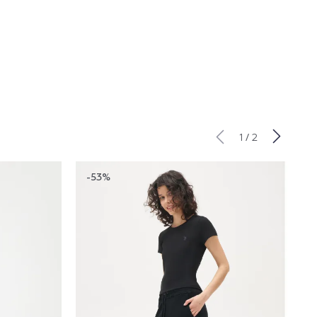
/
1
2
-53%