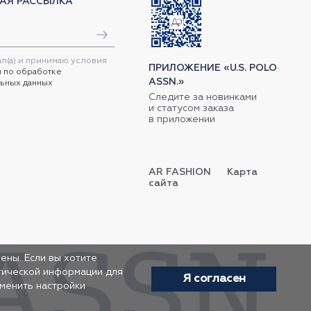
АЯ РАССЫЛКА
ал(а) и принимаю условия
ПРИЛОЖЕНИЕ «U.S. POLO
 по обработке
ASSN.»
ьных данных
Следите за новинками
и статусом заказа
в приложении
AR FASHION
Карта
сайта
ены. Если вы хотите
итической информации для
Я согласен
зменить настройки