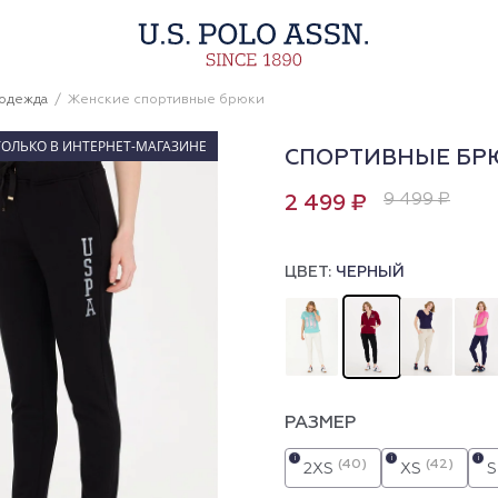
 одежда
Женские спортивные брюки
ТОЛЬКО В ИНТЕРНЕТ-МАГАЗИНЕ
СПОРТИВНЫЕ БР
9 499 ₽
2 499 ₽
ЦВЕТ:
ЧЕРНЫЙ
РАЗМЕР
i
i
i
(40)
(42)
2XS
XS
S