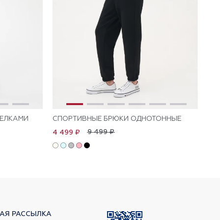
РЕЛКАМИ
СПОРТИВНЫЕ БРЮКИ ОДНОТОННЫЕ
СП
9 499 ₽
4 499 ₽
4 
АЯ РАССЫЛКА