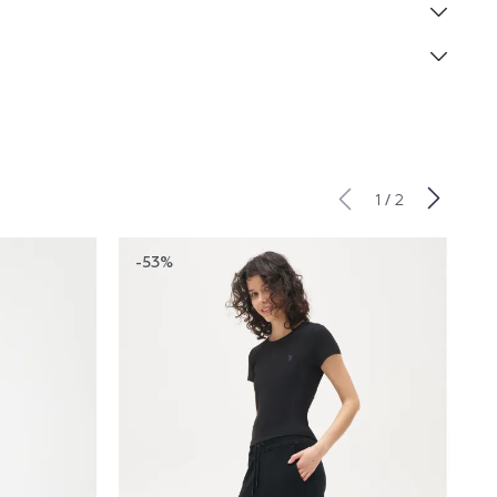
/
1
2
-53%