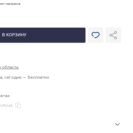
рнет-магазине
В КОРЗИНУ
и область
а, сегодня — бесплатно
жетах
.VR046