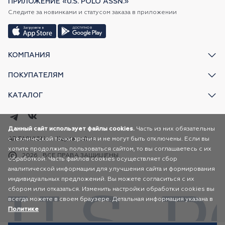
ПРИЛОЖЕНИЕ «U.S. POLO ASSN.»
Следите за новинками и статусом заказа в приложении
КОМПАНИЯ
ПОКУПАТЕЛЯМ
КАТАЛОГ
Данный сайт использует файлы cookies.
Часть из них обязательны
с технической точки зрения и не могут быть отключены. Если вы
AR FASHION
Карта сайта
хотите продолжить пользоваться сайтом, то вы соглашаетесь с их
2026
ВСЕ ПРАВА ЗАЩИЩЕНЫ
обработкой. Часть файлов cookies осуществляет сбор
аналитической информации для улучшения сайта и формирования
индивидуальных предложений. Вы можете согласиться с их
сбором или отказаться. Изменить настройки обработки cookies вы
всегда можете в своем браузере. Детальная информация указана в
Политике