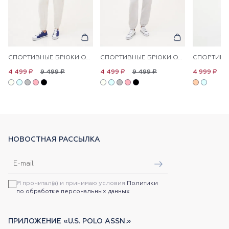
СПОРТИВНЫЕ БРЮКИ ОДНОТОННЫЕ
СПОРТИВНЫЕ БРЮКИ ОДНОТОННЫЕ
9 499 ₽
9 499 ₽
1
4 499 ₽
4 499 ₽
4 999 ₽
НОВОСТНАЯ РАССЫЛКА
Я прочитал(а) и принимаю условия
Политики
по обработке персональных данных
ПРИЛОЖЕНИЕ «U.S. POLO ASSN.»