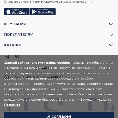
Следите за новинками и статусом заказа в приложении
КОМПАНИЯ
ПОКУПАТЕЛЯМ
КАТАЛОГ
Данный сайт использует файлы cookies.
Часть из них обязательны
с технической точки зрения и не могут быть отключены. Если вы
AR FASHION
Карта сайта
хотите продолжить пользоваться сайтом, то вы соглашаетесь с их
2026
ВСЕ ПРАВА ЗАЩИЩЕНЫ
обработкой. Часть файлов cookies осуществляет сбор
аналитической информации для улучшения сайта и формирования
индивидуальных предложений. Вы можете согласиться с их
сбором или отказаться. Изменить настройки обработки cookies вы
всегда можете в своем браузере. Детальная информация указана в
Политике
Я согласен