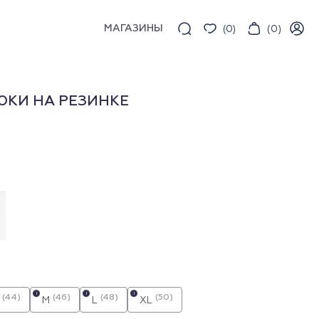
МАГАЗИНЫ
(
0
)
(
0
)
ЮКИ НА РЕЗИНКЕ
i
i
i
(44)
(46)
(48)
(50)
M
L
XL