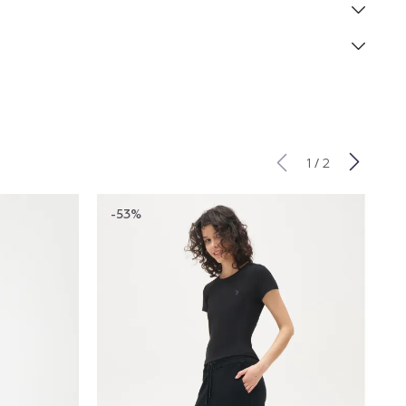
/
1
2
-53%