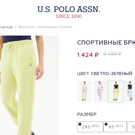
 одежда
Женские спортивные брюки
СПОРТИВНЫЕ БР
9 499 ₽
1 424 ₽
ЦВЕТ:
СВЕТЛО-ЗЕЛЕНЫЙ
РАЗМЕР
i
i
(40)
(42)
2XS
XS
S