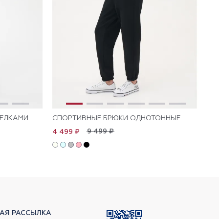
РЕЛКАМИ
СПОРТИВНЫЕ БРЮКИ ОДНОТОННЫЕ
СП
9 499 ₽
4 499 ₽
4 
АЯ РАССЫЛКА