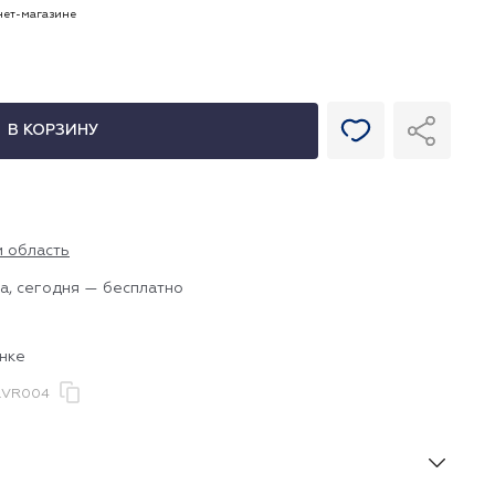
рнет-магазине
В КОРЗИНУ
и область
а, сегодня — бесплатно
нке
.VR004