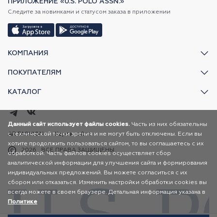
ПРИЛОЖЕНИЕ «U.S. POLO ASSN.»
Следите за новинками и статусом заказа в приложении
КОМПАНИЯ
ПОКУПАТЕЛЯМ
КАТАЛОГ
Данный сайт использует файлы cookies.
Часть из них обязательны
с технической точки зрения и не могут быть отключены. Если вы
AR FASHION
Карта сайта
хотите продолжить пользоваться сайтом, то вы соглашаетесь с их
2026
ВСЕ ПРАВА ЗАЩИЩЕНЫ
обработкой. Часть файлов cookies осуществляет сбор
аналитической информации для улучшения сайта и формирования
индивидуальных предложений. Вы можете согласиться с их
сбором или отказаться. Изменить настройки обработки cookies вы
всегда можете в своем браузере. Детальная информация указана в
Политике