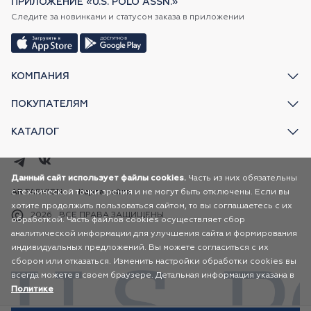
ПРИЛОЖЕНИЕ «U.S. POLO ASSN.»
Следите за новинками и статусом заказа в приложении
КОМПАНИЯ
ПОКУПАТЕЛЯМ
КАТАЛОГ
Данный сайт использует файлы cookies.
Часть из них обязательны
с технической точки зрения и не могут быть отключены. Если вы
AR FASHION
Карта сайта
хотите продолжить пользоваться сайтом, то вы соглашаетесь с их
2026
ВСЕ ПРАВА ЗАЩИЩЕНЫ
обработкой. Часть файлов cookies осуществляет сбор
аналитической информации для улучшения сайта и формирования
индивидуальных предложений. Вы можете согласиться с их
сбором или отказаться. Изменить настройки обработки cookies вы
всегда можете в своем браузере. Детальная информация указана в
Политике