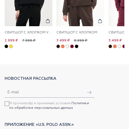
СВИТШОТ С ХЛОПКОМ УКОРОЧЕННЫЙ
СВИТШОТ С ХЛОПКОМ
СВИТШОТ 
7 999 ₽
6 999 ₽
6
2 999 ₽
3 499 ₽
3 499 ₽
НОВОСТНАЯ РАССЫЛКА
Я прочитал(а) и принимаю условия
Политики
по обработке персональных данных
ПРИЛОЖЕНИЕ «U.S. POLO ASSN.»