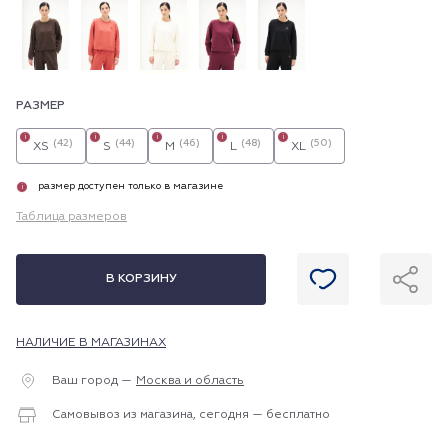
РАЗМЕР
i
i
i
i
i
(42)
(44)
(46)
(48)
(50)
XS
S
M
L
XL
размер доступен только в магазине
i
Таблица размеров
В КОРЗИНУ
НАЛИЧИЕ В МАГАЗИНАХ
Ваш город —
Москва и область
Самовывоз из магазина, сегодня — бесплатно