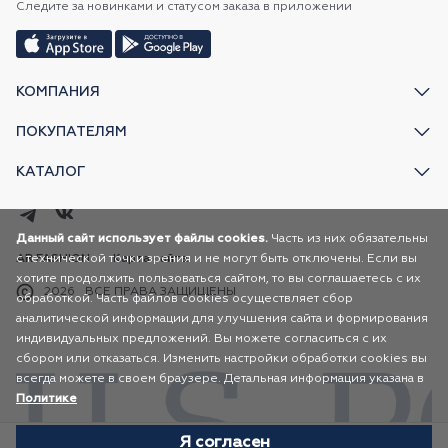
Следите за новинками и статусом заказа в приложении
КОМПАНИЯ
ПОКУПАТЕЛЯМ
КАТАЛОГ
Данный сайт использует файлы cookies.
Часть из них обязательны
с технической точки зрения и не могут быть отключены. Если вы
AR FASHION
Карта сайта
хотите продолжить пользоваться сайтом, то вы соглашаетесь с их
2026
ВСЕ ПРАВА ЗАЩИЩЕНЫ
обработкой. Часть файлов cookies осуществляет сбор
аналитической информации для улучшения сайта и формирования
индивидуальных предложений. Вы можете согласиться с их
сбором или отказаться. Изменить настройки обработки cookies вы
всегда можете в своем браузере. Детальная информация указана в
Политике
Я согласен