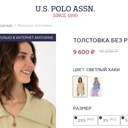
 одежда
Женские толстовки
ТОЛЬКО В ИНТЕРНЕТ-МАГАЗИНЕ
ТОЛСТОВКА БЕЗ 
19 200 ₽
9 600 ₽
ЦВЕТ:
СВЕТЛЫЙ ХАКИ
РАЗМЕР
i
i
i
(40)
(42)
2XS
XS
S