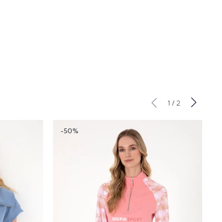
/
1
2
-50%