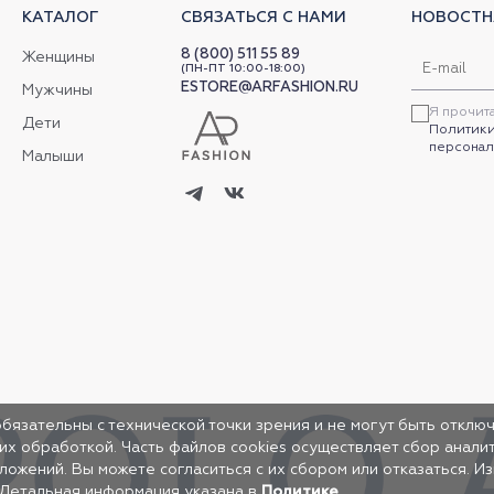
КАТАЛОГ
СВЯЗАТЬСЯ С НАМИ
НОВОСТН
8 (800) 511 55 89
Женщины
(ПН-ПТ 10:00-18:00)
ESTORE@ARFASHION.RU
Мужчины
Я прочит
Дети
Политики
персонал
Малыши
обязательны с технической точки зрения и не могут быть отключ
 их обработкой. Часть файлов cookies осуществляет сбор анал
жений. Вы можете согласиться с их сбором или отказаться. И
 Детальная информация указана в
Политике