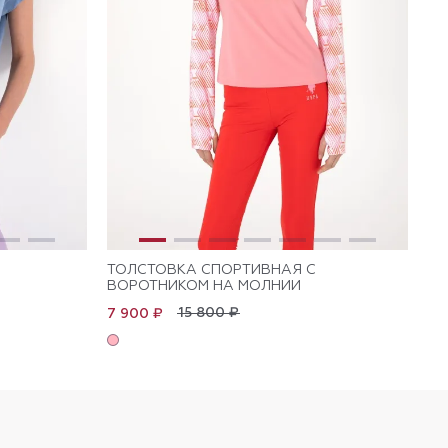
ТОЛСТОВКА СПОРТИВНАЯ С
ТО
ВОРОТНИКОМ НА МОЛНИИ
МО
15 800 ₽
7 900 ₽
4 