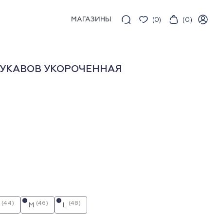
МАГАЗИНЫ
(
0
)
(
0
)
РУКАВОВ УКОРОЧЕННАЯ
i
i
(44)
(46)
(48)
M
L