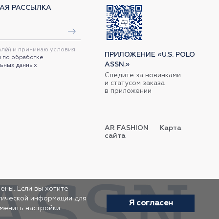
АЯ РАССЫЛКА
ал(а) и принимаю условия
ПРИЛОЖЕНИЕ «U.S. POLO
 по обработке
ASSN.»
ьных данных
Следите за новинками
и статусом заказа
в приложении
AR FASHION
Карта
сайта
ены. Если вы хотите
итической информации для
Я согласен
зменить настройки