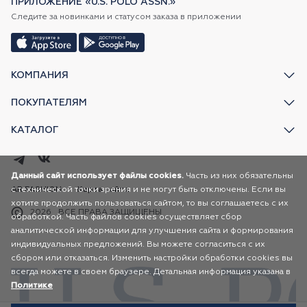
ПРИЛОЖЕНИЕ «U.S. POLO ASSN.»
Следите за новинками и статусом заказа в приложении
КОМПАНИЯ
ПОКУПАТЕЛЯМ
КАТАЛОГ
Данный сайт использует файлы cookies.
Часть из них обязательны
с технической точки зрения и не могут быть отключены. Если вы
AR FASHION
Карта сайта
хотите продолжить пользоваться сайтом, то вы соглашаетесь с их
2026
ВСЕ ПРАВА ЗАЩИЩЕНЫ
обработкой. Часть файлов cookies осуществляет сбор
аналитической информации для улучшения сайта и формирования
индивидуальных предложений. Вы можете согласиться с их
сбором или отказаться. Изменить настройки обработки cookies вы
всегда можете в своем браузере. Детальная информация указана в
Политике