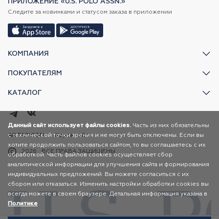
ПРИЛОЖЕНИЕ «U.S. POLO ASSN.»
Следите за новинками и статусом заказа в приложении
КОМПАНИЯ
ПОКУПАТЕЛЯМ
КАТАЛОГ
Данный сайт использует файлы cookies.
Часть из них обязательны
с технической точки зрения и не могут быть отключены. Если вы
AR FASHION
Карта сайта
хотите продолжить пользоваться сайтом, то вы соглашаетесь с их
2026
ВСЕ ПРАВА ЗАЩИЩЕНЫ
обработкой. Часть файлов cookies осуществляет сбор
аналитической информации для улучшения сайта и формирования
индивидуальных предложений. Вы можете согласиться с их
сбором или отказаться. Изменить настройки обработки cookies вы
всегда можете в своем браузере. Детальная информация указана в
Политике