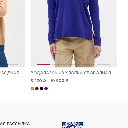
ОБОДНАЯ
ВОДОЛАЗКА ИЗ ХЛОПКА СВОБОДНАЯ
ВО
10 900 ₽
3 270 ₽
3 
АЯ РАССЫЛКА