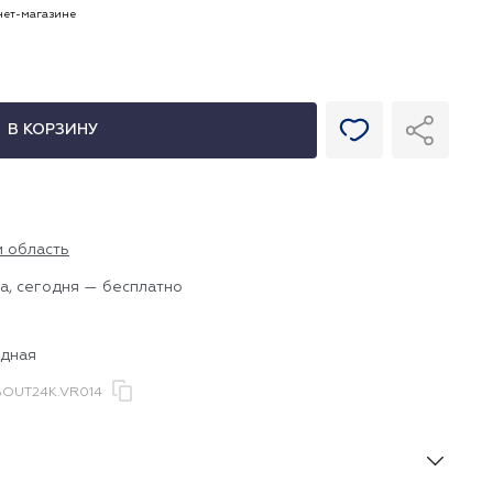
рнет-магазине
В КОРЗИНУ
и область
а, сегодня — бесплатно
одная
OUT24K.VR014