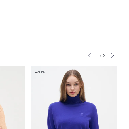
/
1
2
-70%