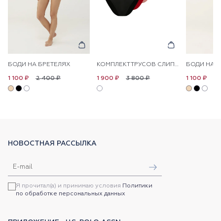
БОДИ НА БРЕТЕЛЯХ
КОМПЛЕКТ ТРУСОВ СЛИПЫ, 5 ПАР
БОДИ НА Б
2 400 ₽
3 800 ₽
2 
1 100 ₽
1 900 ₽
1 100 ₽
НОВОСТНАЯ РАССЫЛКА
Я прочитал(а) и принимаю условия
Политики
по обработке персональных данных