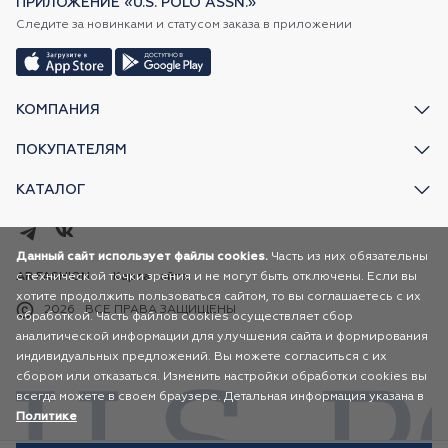
ПРИЛОЖЕНИЕ «U.S. POLO ASSN.»
Следите за новинками и статусом заказа в приложении
КОМПАНИЯ
ПОКУПАТЕЛЯМ
КАТАЛОГ
Данный сайт использует файлы cookies.
Часть из них обязательны
с технической точки зрения и не могут быть отключены. Если вы
AR FASHION
Карта сайта
хотите продолжить пользоваться сайтом, то вы соглашаетесь с их
2026
ВСЕ ПРАВА ЗАЩИЩЕНЫ
обработкой. Часть файлов cookies осуществляет сбор
аналитической информации для улучшения сайта и формирования
индивидуальных предложений. Вы можете согласиться с их
сбором или отказаться. Изменить настройки обработки cookies вы
всегда можете в своем браузере. Детальная информация указана в
Политике