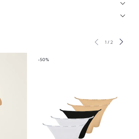
/
1
2
-50%