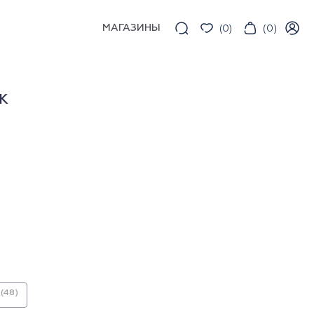
МАГАЗИНЫ
(
0
)
(
0
)
К
(48)