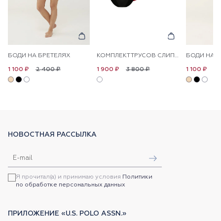
БОДИ НА БРЕТЕЛЯХ
КОМПЛЕКТ ТРУСОВ СЛИПЫ, 5 ПАР
БОДИ НА Б
2 400 ₽
3 800 ₽
2 
1 100 ₽
1 900 ₽
1 100 ₽
НОВОСТНАЯ РАССЫЛКА
Я прочитал(а) и принимаю условия
Политики
по обработке персональных данных
ПРИЛОЖЕНИЕ «U.S. POLO ASSN.»