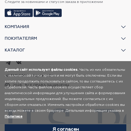
Следите за новинками и статусом заказа в приложении
КОМПАНИЯ
ПОКУПАТЕЛЯМ
КАТАЛОГ
Данный сайт использует файлы cookies.
Часть из них обязательны
с технической точки зрения и не могут быть отключены. Если вы
AR FASHION
Карта сайта
хотите продолжить пользоваться сайтом, то вы соглашаетесь с их
2026
ВСЕ ПРАВА ЗАЩИЩЕНЫ
обработкой. Часть файлов cookies осуществляет сбор
аналитической информации для улучшения сайта и формирования
индивидуальных предложений. Вы можете согласиться с их
сбором или отказаться. Изменить настройки обработки cookies вы
всегда можете в своем браузере. Детальная информация указана в
Политике
Я согласен