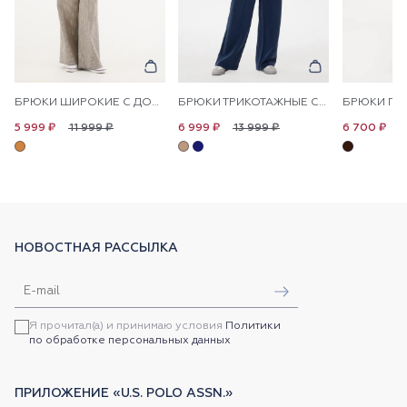
БРЮКИ ШИРОКИЕ С ДОБАВЛЕНИЕМ ЛЬНА НА КУЛИСКЕ
БРЮКИ ТРИКОТАЖНЫЕ СО СТРЕЛКАМИ
11 999 ₽
13 999 ₽
1
5 999 ₽
6 999 ₽
6 700 ₽
НОВОСТНАЯ РАССЫЛКА
Я прочитал(а) и принимаю условия
Политики
по обработке персональных данных
ПРИЛОЖЕНИЕ «U.S. POLO ASSN.»