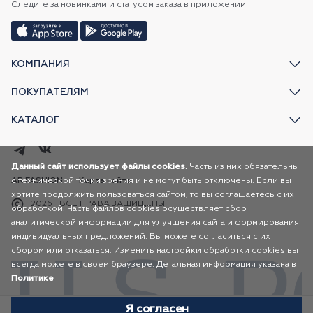
Следите за новинками и статусом заказа в приложении
КОМПАНИЯ
ПОКУПАТЕЛЯМ
КАТАЛОГ
Данный сайт использует файлы cookies.
Часть из них обязательны
с технической точки зрения и не могут быть отключены. Если вы
AR FASHION
Карта сайта
хотите продолжить пользоваться сайтом, то вы соглашаетесь с их
2026
ВСЕ ПРАВА ЗАЩИЩЕНЫ
обработкой. Часть файлов cookies осуществляет сбор
аналитической информации для улучшения сайта и формирования
индивидуальных предложений. Вы можете согласиться с их
сбором или отказаться. Изменить настройки обработки cookies вы
всегда можете в своем браузере. Детальная информация указана в
Политике
Я согласен