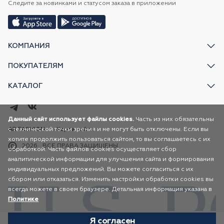
Следите за новинками и статусом заказа в приложении
КОМПАНИЯ
ПОКУПАТЕЛЯМ
КАТАЛОГ
Данный сайт использует файлы cookies.
Часть из них обязательны
с технической точки зрения и не могут быть отключены. Если вы
AR FASHION
Карта сайта
хотите продолжить пользоваться сайтом, то вы соглашаетесь с их
2026
ВСЕ ПРАВА ЗАЩИЩЕНЫ
обработкой. Часть файлов cookies осуществляет сбор
аналитической информации для улучшения сайта и формирования
индивидуальных предложений. Вы можете согласиться с их
сбором или отказаться. Изменить настройки обработки cookies вы
всегда можете в своем браузере. Детальная информация указана в
Политике
Я согласен