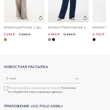
БРЮКИ ШИРОКИЕ С ДОБАВЛЕНИЕМ ЛЬНА НА КУЛИСКЕ
БРЮКИ ТРИКОТАЖНЫЕ СО СТРЕЛКАМИ
11 999 ₽
13 999 ₽
1
5 999 ₽
6 999 ₽
6 700 ₽
НОВОСТНАЯ РАССЫЛКА
Я прочитал(а) и принимаю условия
Политики
по обработке персональных данных
ПРИЛОЖЕНИЕ «U.S. POLO ASSN.»