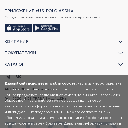
ПРИЛОЖЕНИЕ «U.S. POLO ASSN.»
Следите за новинками и статусом заказа в приложении
КОМПАНИЯ
ПОКУПАТЕЛЯМ
КАТАЛОГ
Данный сайт использует файлы cookies.
Часть из них обязательны
с технической точки зрения и не могут быть отключены. Если вы
AR FASHION
Карта сайта
хотите продолжить пользоваться сайтом, то вы соглашаетесь с их
2026
ВСЕ ПРАВА ЗАЩИЩЕНЫ
обработкой. Часть файлов cookies осуществляет сбор
аналитической информации для улучшения сайта и формирования
индивидуальных предложений. Вы можете согласиться с их
сбором или отказаться. Изменить настройки обработки cookies вы
всегда можете в своем браузере. Детальная информация указана в