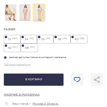
РАЗМЕР
i
i
i
i
i
(40)
(42)
(44)
(46)
(48)
32
34
36
38
40
i
i
(50)
(56)
42
48
размер доступен только в интернет-магазине
i
Таблица размеров
В КОРЗИНУ
НАЛИЧИЕ В МАГАЗИНАХ
Ваш город —
Москва и область