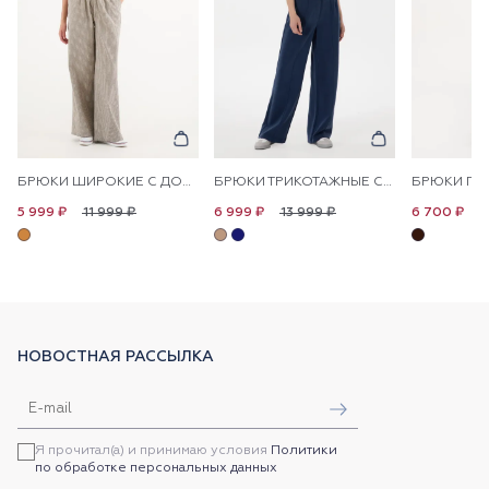
БРЮКИ ШИРОКИЕ С ДОБАВЛЕНИЕМ ЛЬНА НА КУЛИСКЕ
БРЮКИ ТРИКОТАЖНЫЕ СО СТРЕЛКАМИ
11 999 ₽
13 999 ₽
1
5 999 ₽
6 999 ₽
6 700 ₽
НОВОСТНАЯ РАССЫЛКА
Я прочитал(а) и принимаю условия
Политики
по обработке персональных данных